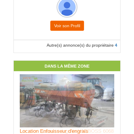
Voir son Profil
Autre(s) annonce(s) du propriétaire
4
DANS LA MÊME ZONE
Location Suceuse à grain VACBOSS 6068
Location Enfouisseur d'engrais
Locatio