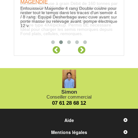
MAGENDIE
Location suceuse à grain Débit de 160 tonnes par
Location 
heure en Blé 140 tonnes par heures en Maïs sec.
Empatteme
Enfouisseur Magendie 4 rang Double coutre pour
Entrainement par prise de force, Un tracteur de
200cm à la
rester tout le temps dans les traces d'un semoir 4
150 chevaux est nécessaire pour arriver à ce
/ 8 rang. Equipé Desherbage avec cuve avant sur
rendement. Possibilité de le déplacer avec une
porte masse ou relevage avant. pompe électrique
voiture type 4X4/pickup. Permis BE nécessaire.
12 v.
Idéal pour charger les semis remorques depuis
Fond plats, cellules, remorques.
Simon
Conseiller commercial
07 61 28 68 12
Aide
Mentions légales