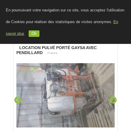
En poursuivant votre navigation sur ce site, vous acceptez l'utilisation
de Cookies pour réaliser des statistiques de visites anonymes.
En
savoir plus
Ok
LOCATION PULVÉ PORTÉ GAYSA AVEC
PENDILLARD
, France