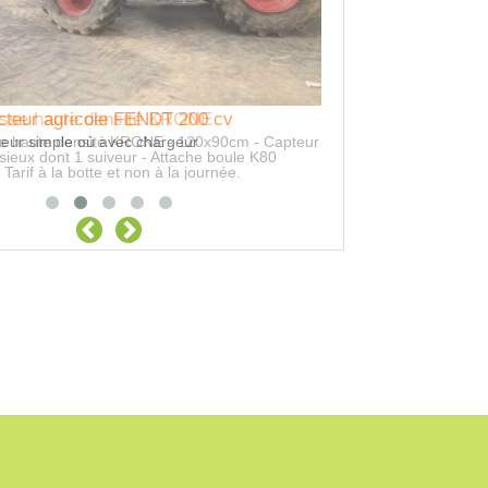
cteur agricole FENDT 200 cv
esse haute densité KRONE
Location Epandeur 
cteur simple où avec chargeur
se haute densité KRONE - 120x90cm - Capteur
Prestation épandage de
sieux dont 1 suiveur - Attache boule K80
Tarif à la botte et non à la journée.