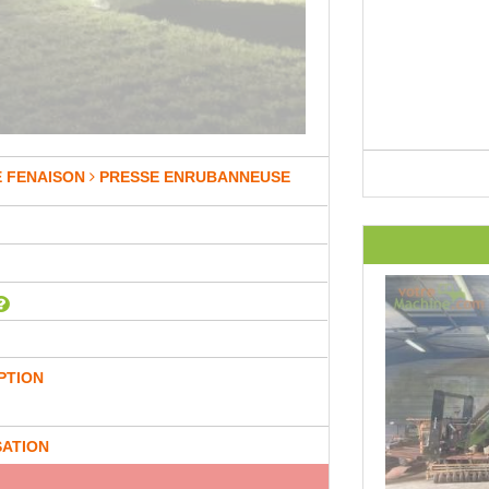
E FENAISON
PRESSE ENRUBANNEUSE
e
PTION
SATION