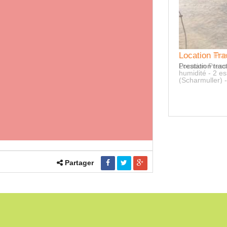
Location Tra
Location Pr
Prestation tra
Location Pres
humidité - 2 es
(Scharmuller) - 
Partager