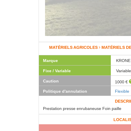
MATÉRIELS AGRICOLES
MATÉRIELS D
Marque
KRONE
Fixe / Variable
Variabl
Caution
1000 €
Politique d'annulation
Flexible
DESCRI
Prestation presse enrubaneuse Foin paille
LOCALI