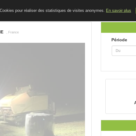
ACCUEIL
LE BLOG
CONTACT
e Cookies pour réaliser des statistiques de visites anonymes.
En savoir plus
NE
, France
Période