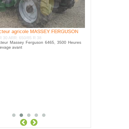
racteur agricole MASSEY FERGUSON
acteur Massey Ferguson 6465, 3500 Heures
levage avant
Location Remorqu
CROCHET ANNEAU