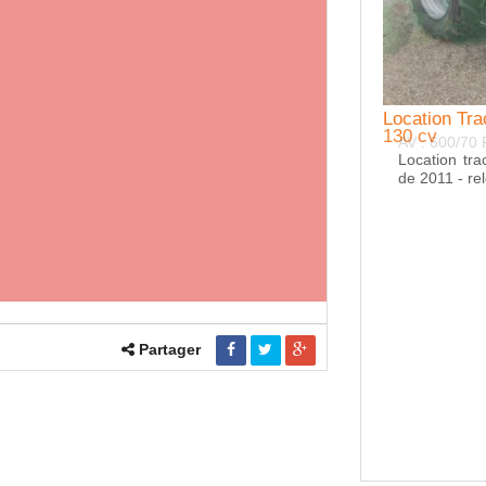
tion Tracteur agricole JOHN DEERE 260 cv
Location T
130 cv
: 600/70 R 30 ARR: 650/85 R 38
Location tr
de 2011 - re
Partager