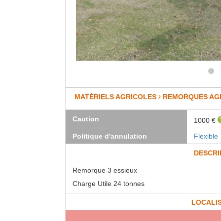
MATÉRIELS AGRICOLES
REMORQUES AG
Caution
1000 €
Politique d'annulation
Flexible
DESCRI
Remorque 3 essieux
Charge Utile 24 tonnes
LOCALI