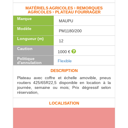
MATÉRIELS AGRICOLES
REMORQUES
AGRICOLES
PLATEAU FOURRAGER
Marque
MAUPU
Modèle
PM1180/200
Longueur (m)
12
Caution
1000 €
Politique
Flexible
d'annulation
DESCRIPTION
Plateau avec coffre et échelle amovible, pneus
routiers 425/65R22,5 disponible en location à la
journée, semaine ou mois; Prix dégressif selon
réservation,
LOCALISATION