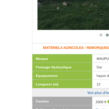
MATÉRIELS AGRICOLES
REMORQUES
Marque
MAUPU
Freinage Hydraulique
Oui
Equipements
hayon d
Longueur (m)
12
Voir plus d'i
Caution
2000 €