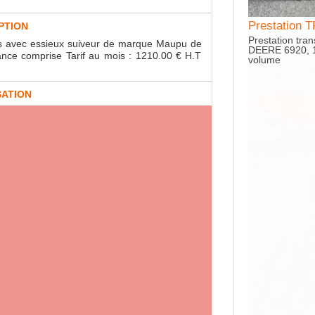
Prestatio
PTION
Prestation t
ges avec essieux suiveur de marque Maupu de
DEERE 6920, 1
ance comprise Tarif au mois : 1210.00 € H.T
volume
SATION