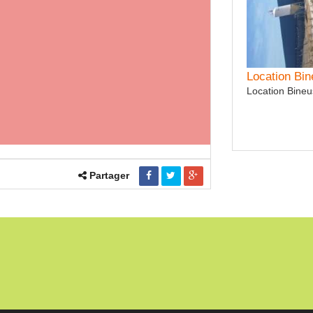
Location Bi
Location Ma
Location Bineu
Location Mass
Partager