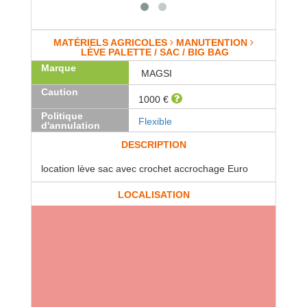
MATÉRIELS AGRICOLES
MANUTENTION
LÈVE PALETTE / SAC / BIG BAG
Marque
MAGSI
Caution
1000 €
Politique
Flexible
d'annulation
DESCRIPTION
location lève sac avec crochet accrochage Euro
LOCALISATION