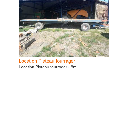
Location Plateau fourrager
Location
Location Plateau fourrager - 8m
Location 
Location Herse rigide
Location Herse rigide - 6m