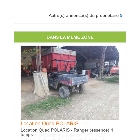
Autre(s) annonce(s) du propriétaire
9
DANS LA MÊME ZONE
Location Quad POLARIS
Location Déchaumeur à dents
prestat
POTTINGER
Location Quad POLARIS - Ranger (essence) 4
prestatio
temps
déplacemen
Location Déchaumeur à dents POTTINGER
variable s
(3,5m) - Sinkro 3530 - / sécurité boulons +