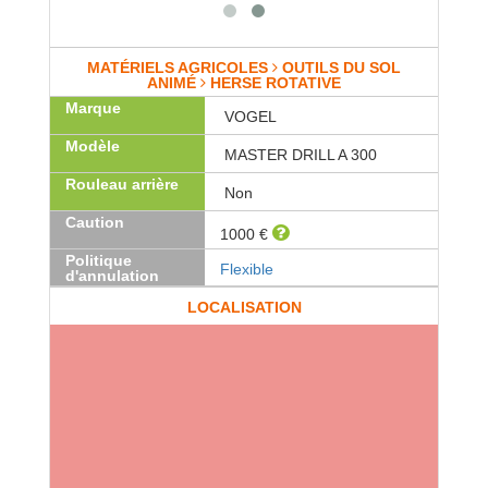
MATÉRIELS AGRICOLES
OUTILS DU SOL
ANIMÉ
HERSE ROTATIVE
Marque
VOGEL
Modèle
MASTER DRILL A 300
Rouleau arrière
Non
Caution
1000 €
Politique
Flexible
d'annulation
LOCALISATION