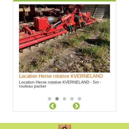
ERNELAND
Location Herse rotative KVERNELAND
Locatio
ND - 1,2
Location Herse rotative KVERNELAND - 5m -
Location 
rouleau packer
repliage h