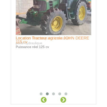
Locatio
Benne TP 
tonnes Ro
hydrauliq
Location Tracteur agricole JOHN DEERE
Location Remorque Lansaman
115 cv
porte hydraulique
Puissance réel 125 cv