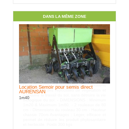
DANS LA MÊME ZONE
Location Rouleau destructeur AURENSAN
Destiné à la destruction des couverts
Location Semoir pour semis direct
végétaux et des repousses de végétation et
AURENSAN
à réduire le travail du sol, sans détruire la vie
1m40
biologique du sol. - DIMENSIONS : Minimum
1m20 & Maximum 1m80. - 2 rouleaux de 80
cm - Dimensions du rouleau 30 cm - Hauteur
chassie 70cm Avantages : Leger, efficace et
permet de réduire les produit phytosanitaire
et herbicide. Poids 300 kgs