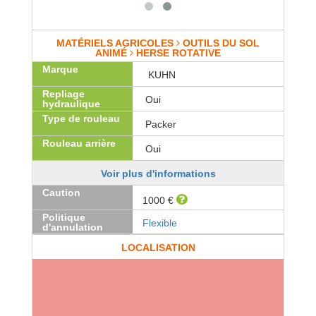
MATÉRIELS AGRICOLES
OUTILS DU SOL
ANIMÉ
HERSE ROTATIVE
Marque
KUHN
Repliage
Oui
hydraulique
Type de rouleau
Packer
Rouleau arrière
Oui
Voir plus d'informations
Caution
1000 €
Politique
Flexible
d'annulation
LOCALISATION