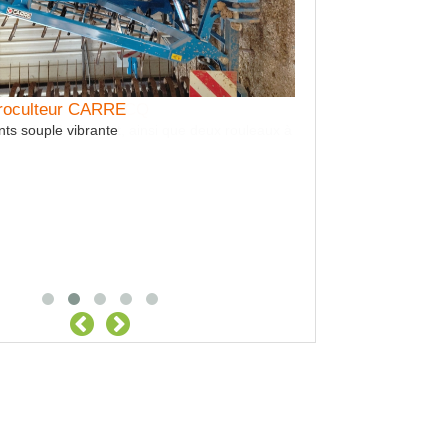
broculteur CARRE
ts souple vibrante
Location Tracteur a
Telegonflage Isobus RT