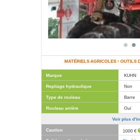
MATÉRIELS AGRICOLES
OUTILS 
Marque
KUHN
Repliage hydraulique
Non
Type de rouleau
Barre
Rouleau arrière
Oui
Voir plus d'i
Caution
1000 €