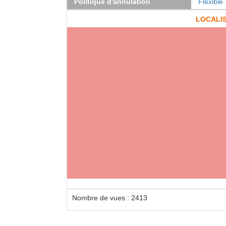
Politique d'annulation
Flexible
LOCALI
Loca
équipé
l'arriè
Nombre de vues : 2413