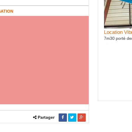
SATION
tion Vibroculteur GAUJACQ
Location Vi
 de dents renforcé à l'avant, ainsi que deux rouleaux à
7m30 porté den
re
Partager