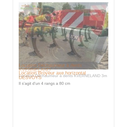
Locatio
6835
Location
18 tonnes
(réception
Location Déchaumeur à dents
normes Pn
KVERNELAND
hydrauliq
Location Broyeur axe horizontal
Location Déchaumeur à dents KVERNELAND 3m
DESVOYS
Il s'agit d'un 4 rangs a 80 cm