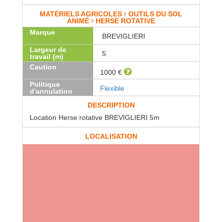
MATÉRIELS AGRICOLES
OUTILS DU SOL
ANIMÉ
HERSE ROTATIVE
Marque
BREVIGLIERI
Largeur de
5
travail (m)
Caution
1000 €
Politique
Flexible
d'annulation
DESCRIPTION
Location Herse rotative BREVIGLIERI 5m
LOCALISATION