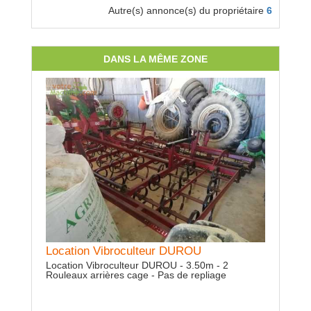
Autre(s) annonce(s) du propriétaire
6
DANS LA MÊME ZONE
Location Vibroculteur DUROU
Location Charrue réversible NAUD
Locatio
Location Vibroculteur DUROU - 3.50m - 2
Location Charrue réversible NAUD - 4 socs -
Location 
Rouleaux arrières cage - Pas de repliage
Sécurité boulon - Charrue légère
céréales 
boîte méc
Herse rot
rouleau pa