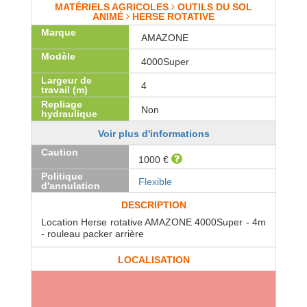
MATÉRIELS AGRICOLES
OUTILS DU SOL
ANIMÉ
HERSE ROTATIVE
Marque
AMAZONE
Modèle
4000Super
Largeur de
4
travail (m)
Repliage
Non
hydraulique
Voir plus d'informations
Caution
1000 €
Politique
Flexible
d'annulation
DESCRIPTION
Location Herse rotative AMAZONE 4000Super - 4m
- rouleau packer arrière
LOCALISATION