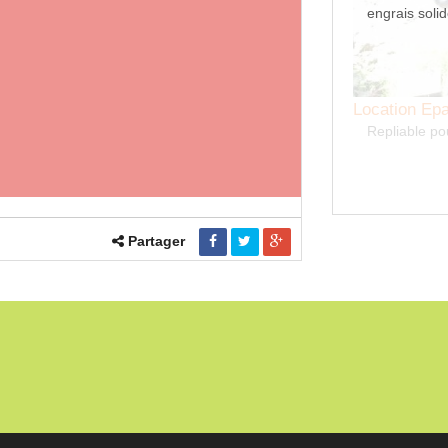
engrais solid
Location Ep
Repliable po
Partager