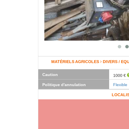
MATÉRIELS AGRICOLES
DIVERS / EQ
Caution
1000 €
Politique d'annulation
Flexible
LOCALI