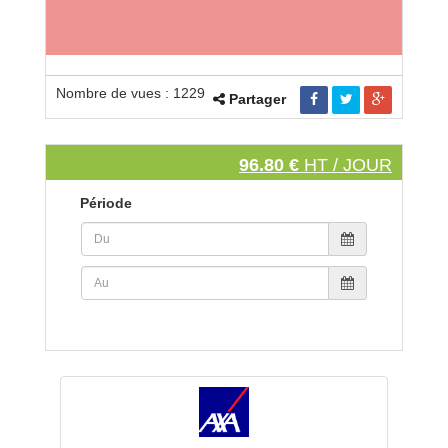
Nombre de vues : 1229
Partager
96.80 €
HT / JOUR
Période