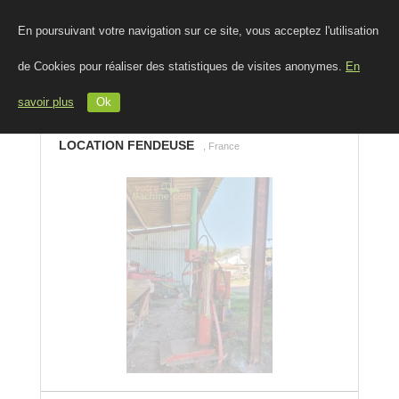
En poursuivant votre navigation sur ce site, vous acceptez l'utilisation
de Cookies pour réaliser des statistiques de visites anonymes.
En
savoir plus
Ok
LOCATION FENDEUSE
, France