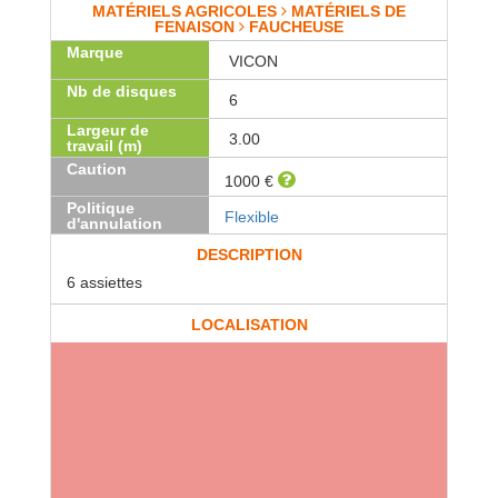
MATÉRIELS AGRICOLES
MATÉRIELS DE
FENAISON
FAUCHEUSE
Marque
VICON
Nb de disques
6
Largeur de
3.00
travail (m)
Caution
1000 €
Politique
Flexible
d'annulation
DESCRIPTION
6 assiettes
LOCALISATION