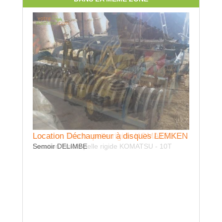
Location Tracto pelle rigide KOMATSU
Location Déchaumeur à disques LEMKEN
Locati
Location Tracto pelle rigide KOMATSU - 10T
Semoir DELIMBE
sur prise d