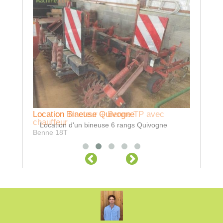
Location Bineuse Quivogne
Location Tracteur + Benne TP avec
Locatio
chauffeur
Location d'un bineuse 6 rangs Quivogne
Transbor
Benne 18T