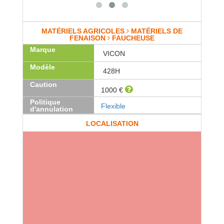
MATÉRIELS AGRICOLES
MATÉRIELS DE
FENAISON
FAUCHEUSE
Marque
VICON
Modèle
428H
Caution
1000 €
Politique
Flexible
d'annulation
LOCALISATION