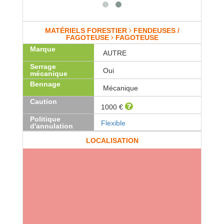
MATÉRIELS FORESTIER
FENDEUSES /
FAGOTEUSE
FAGOTEUSE
Marque
AUTRE
Serrage
Oui
mécanique
Bennage
Mécanique
Caution
1000 €
Politique
Flexible
d'annulation
LOCALISATION