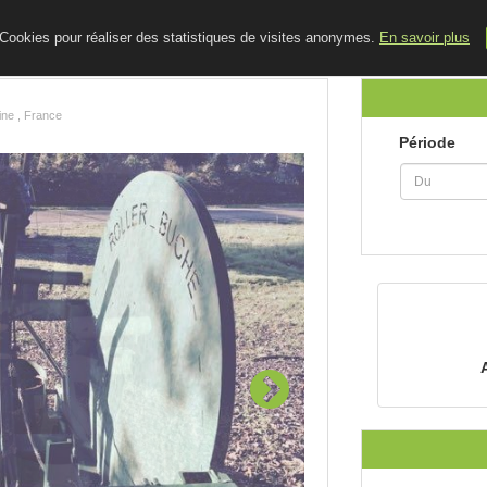
ACCUEIL
LE BLOG
CONTACT
e Cookies pour réaliser des statistiques de visites anonymes.
En savoir plus
ine , France
Période