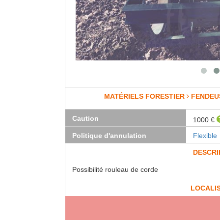
MATÉRIELS FORESTIER
FENDEU
Caution
1000 €
Politique d'annulation
Flexible
DESCRI
Possibilité rouleau de corde
LOCALI