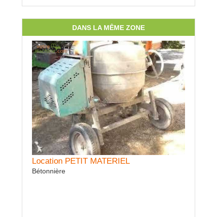
DANS LA MÊME ZONE
Location
Location PETIT MATERIEL
semoir cé
Bétonnière