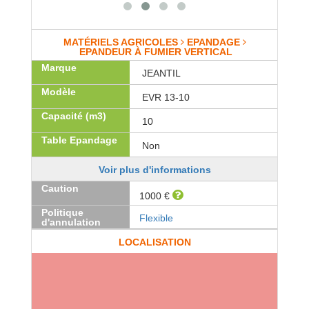
MATÉRIELS AGRICOLES
EPANDAGE
EPANDEUR À FUMIER VERTICAL
Marque
JEANTIL
Modèle
EVR 13-10
Capacité (m3)
10
Table Epandage
Non
Voir plus d'informations
Caution
1000 €
Politique
Flexible
d'annulation
LOCALISATION