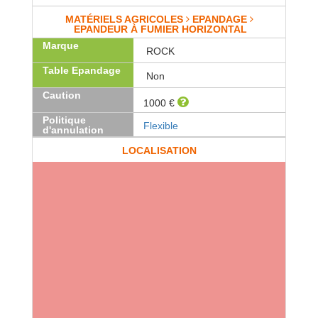
MATÉRIELS AGRICOLES
EPANDAGE
EPANDEUR À FUMIER HORIZONTAL
Marque
ROCK
Table Epandage
Non
Caution
1000 €
Politique
Flexible
d'annulation
LOCALISATION