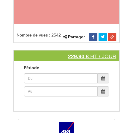
Nombre de vues : 2542
Partager
229.90 €
HT / JOUR
Période