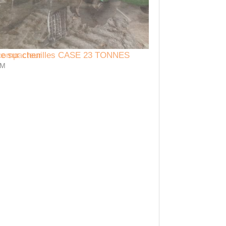
lle sur chenilles CASE 23 TONNES
Location Bineuse 
 M
Auto guidage, caméra p