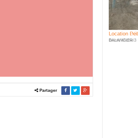
tion Décompacteur
Location Pe
 Michel
BALANCIER 3
Partager