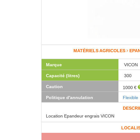
MATÉRIELS AGRICOLES
EPA
Marque
VICON
Capacité (litres)
300
Caution
1000 €
Politique d'annulation
Flexible
DESCRI
Location Epandeur engrais VICON
LOCALI