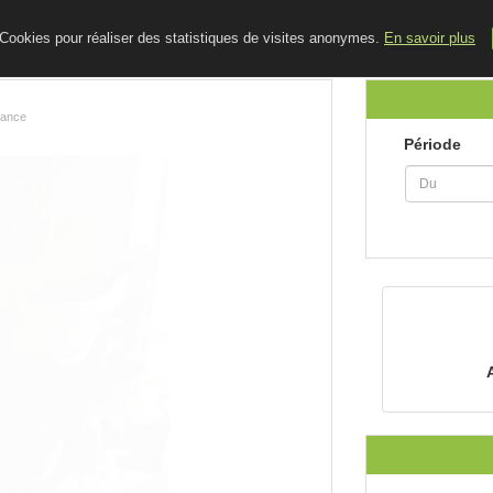
ACCUEIL
LE BLOG
CONTACT
e Cookies pour réaliser des statistiques de visites anonymes.
En savoir plus
rance
Période