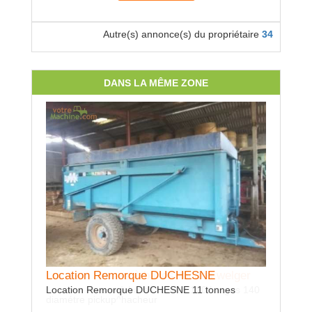
Autre(s) annonce(s) du propriétaire
34
DANS LA MÊME ZONE
Location Remorque DUCHESNE
Location Presse à balles rondes welger
Location Remorque DUCHESNE 11 tonnes
Location Presse à balles rondes 120 Larges 140
diamétre pickup^hacheur