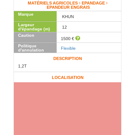
MATÉRIELS AGRICOLES
EPANDAGE
EPANDEUR ENGRAIS
Marque
KHUN
Largeur
12
d'épandage (m)
Caution
1500 €
Politique
Flexible
d'annulation
DESCRIPTION
1,2T
LOCALISATION