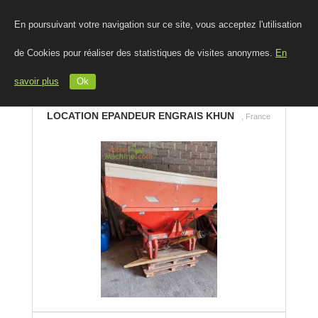
En poursuivant votre navigation sur ce site, vous acceptez l'utilisation
de Cookies pour réaliser des statistiques de visites anonymes.
En
savoir plus
Ok
LOCATION EPANDEUR ENGRAIS KHUN
, France