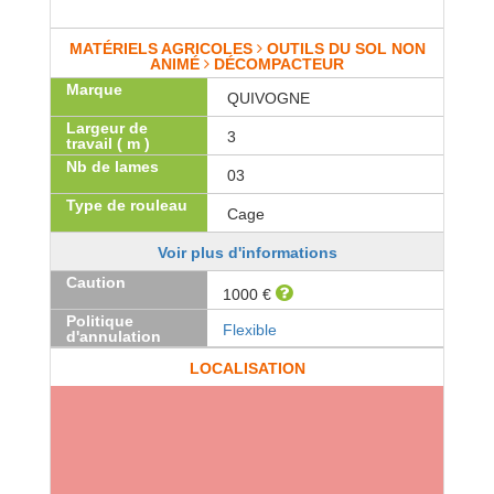
MATÉRIELS AGRICOLES
OUTILS DU SOL NON
ANIMÉ
DÉCOMPACTEUR
Marque
QUIVOGNE
Largeur de
3
travail ( m )
Nb de lames
03
Type de rouleau
Cage
Voir plus d'informations
Caution
1000 €
Politique
Flexible
d'annulation
LOCALISATION