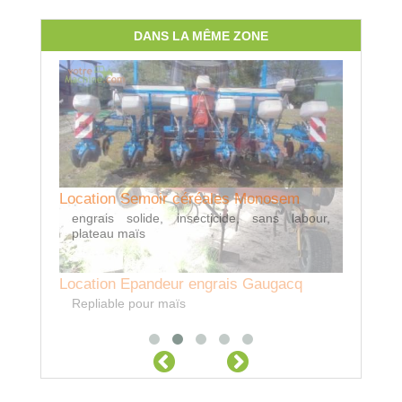
DANS LA MÊME ZONE
Location Semoir céréales Monosem
engrais solide, insecticide, sans labour,
plateau maïs
Location Epandeur engrais Gaugacq
Location
Balle rond
Repliable pour maïs