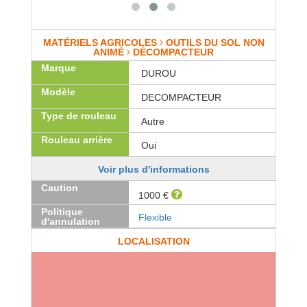
MATÉRIELS AGRICOLES
OUTILS DU SOL NON
ANIMÉ
DÉCOMPACTEUR
Marque
DUROU
Modèle
DECOMPACTEUR
Type de rouleau
Autre
Rouleau arrière
Oui
Voir plus d'informations
Caution
1000 €
Politique
Flexible
d'annulation
LOCALISATION