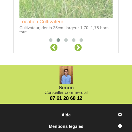
Location Cultivateur
Locatio
Cultivateur, dents 25cm, largeur 1,70, 1,78 hors
400L, éle
tout
Simon
Conseiller commercial
07 61 28 68 12
Aide
Mentions légales