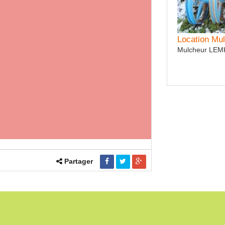
tion Rouleau crosskill AUTRE
au CAMBRIDGE - 8 m - repliable
Location Mu
Mulcheur LE
Partager