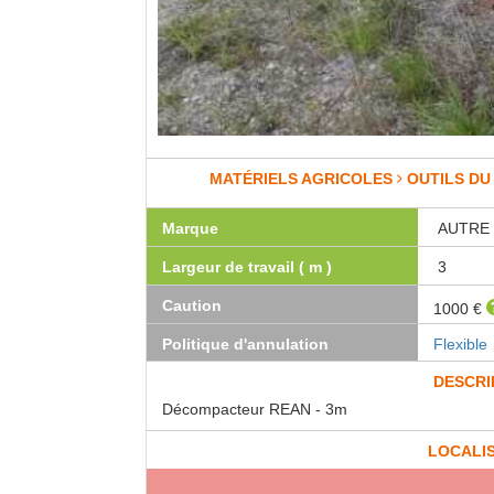
MATÉRIELS AGRICOLES
OUTILS DU
Marque
AUTRE
Largeur de travail ( m )
3
Caution
1000 €
Politique d'annulation
Flexible
DESCRI
Décompacteur REAN - 3m
LOCALI