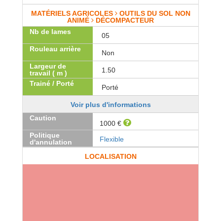
MATÉRIELS AGRICOLES
OUTILS DU SOL NON
ANIMÉ
DÉCOMPACTEUR
Nb de lames
05
Rouleau arrière
Non
Largeur de
1.50
travail ( m )
Trainé / Porté
Porté
Voir plus d'informations
Caution
1000 €
Politique
Flexible
d'annulation
LOCALISATION