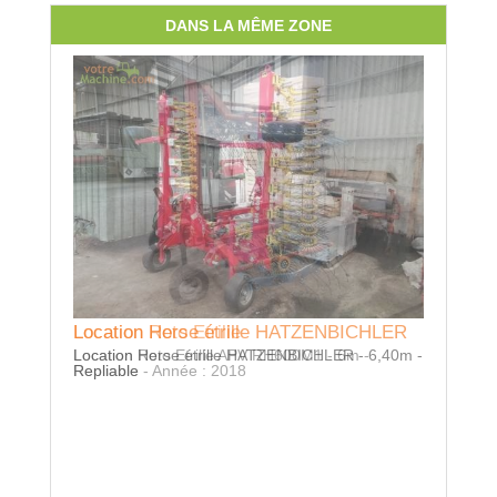
DANS LA MÊME ZONE
Location Roto Etrille
Location Herse étrille HATZENBICHLER
Locatio
Location Roto Etrille APV RH600M1 - 6m -
Location Herse étrille HATZENBICHLER - 6,40m -
Location 
Repliable - Année : 2018
Repliable
cage