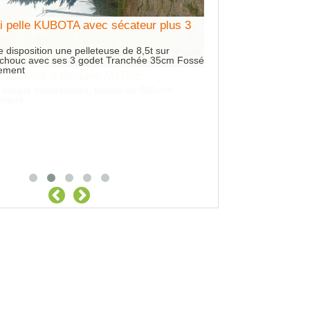
i pelle KUBOTA avec sécateur plus 3
Location Pelle sur 
plus godet
e disposition une pelleteuse de 8,5t sur
Bonjour, à votre dispos
utchouc avec ses 3 godet Tranchée 35cm Fossé
ses 3 godets 1 de 35 c
ement
de 1m 50