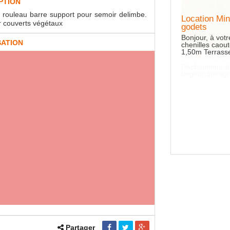
PTION
rouleau barre support pour semoir delimbe.
Location Min
r couverts végétaux
godets
Bonjour, à votr
SATION
chenilles cao
1,50m Terrass
tion Déchaumeur à disques AUTRE
umeur à disque indépendant, disque de 560mm,
ur 3m agroland
Partager