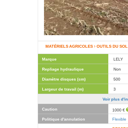
MATÉRIELS AGRICOLES
OUTILS DU SOL
Marque
LELY
Repliage hydraulique
Non
Diamètre disques (cm)
500
Largeur de travail (m)
3
Voir plus d'i
Caution
1000 €
Politique d'annulation
Flexible