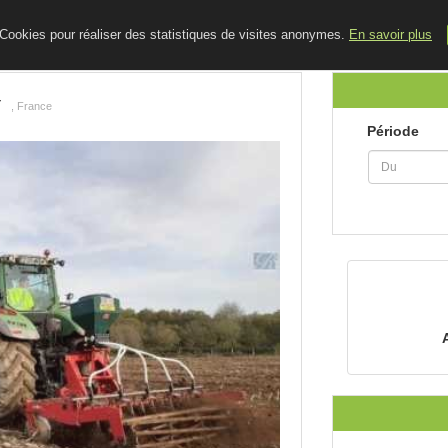
ACCUEIL
LE BLOG
CONTACT
e Cookies pour réaliser des statistiques de visites anonymes.
En savoir plus
Y
, France
Période