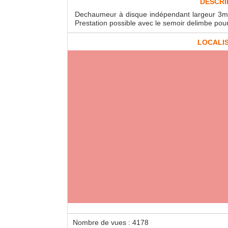
DESCRI
Dechaumeur à disque indépendant largeur 3m 
Prestation possible avec le semoir delimbe pou
LOCALI
Loca
Decha
large
Nombre de vues : 4178