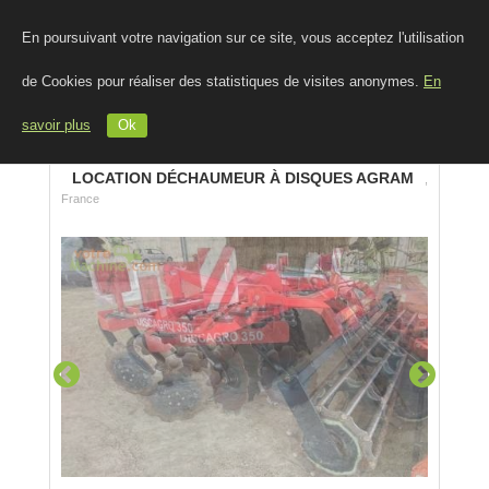
En poursuivant votre navigation sur ce site, vous acceptez l'utilisation
de Cookies pour réaliser des statistiques de visites anonymes.
En
savoir plus
Ok
LOCATION DÉCHAUMEUR À DISQUES AGRAM
,
France