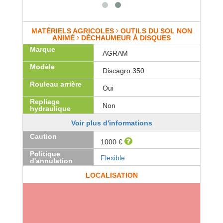
MATÉRIELS AGRICOLES
OUTILS DU SOL NON
ANIMÉ
DÉCHAUMEUR À DISQUES
Marque
AGRAM
Modèle
Discagro 350
Rouleau arrière
Oui
Repliage
Non
hydraulique
Voir plus d'informations
Caution
1000 €
Politique
Flexible
d'annulation
LOCALISATION