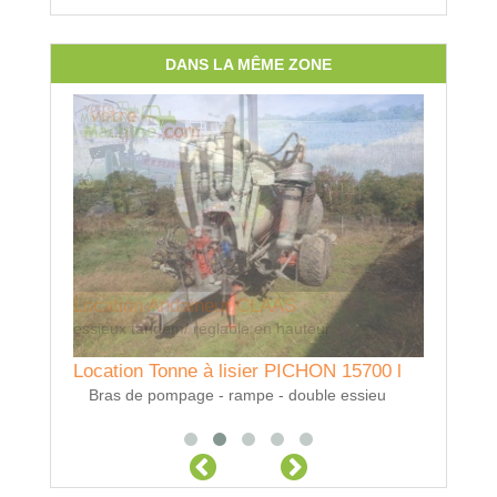
DANS LA MÊME ZONE
Location Andaineur CLAAS
Locatio
essieux tandem/ réglable en hauteur
Dents Mic
Location Tonne à lisier PICHON 15700 l
Bras de pompage - rampe - double essieu