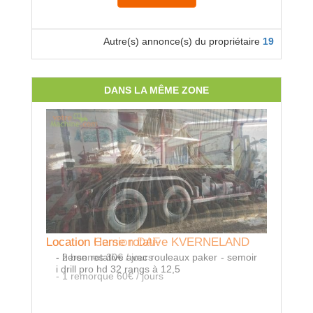
Autre(s) annonce(s) du propriétaire
19
DANS LA MÊME ZONE
Location Camion DAF
Location Herse rotative KVERNELAND
Location
- 2 bennes 30€ / jours
- herse rotative avec rouleaux paker - semoir
- roulea
i drill pro hd 32 rangs à 12,5
- 1 remorque 60€ / jours