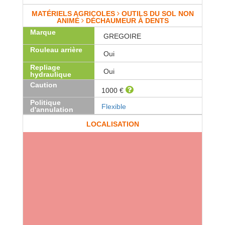
MATÉRIELS AGRICOLES
OUTILS DU SOL NON
ANIMÉ
DÉCHAUMEUR À DENTS
Marque
GREGOIRE
Rouleau arrière
Oui
Repliage
Oui
hydraulique
Caution
1000 €
Politique
Flexible
d'annulation
LOCALISATION