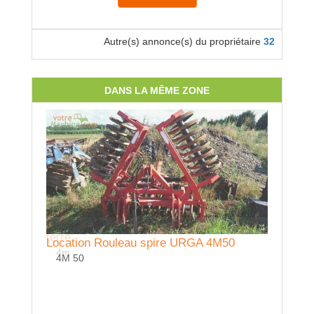
Autre(s) annonce(s) du propriétaire
32
DANS LA MÊME ZONE
Location Plateau porte-matériel / pose à
terre
Location Rouleau spire URGA 4M50
4m
4M 50