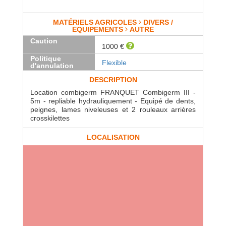
MATÉRIELS AGRICOLES
DIVERS /
EQUIPEMENTS
AUTRE
Caution
1000 €
Politique
Flexible
d'annulation
DESCRIPTION
Location combigerm FRANQUET Combigerm III -
5m - repliable hydrauliquement - Equipé de dents,
peignes, lames niveleuses et 2 rouleaux arrières
crosskilettes
LOCALISATION