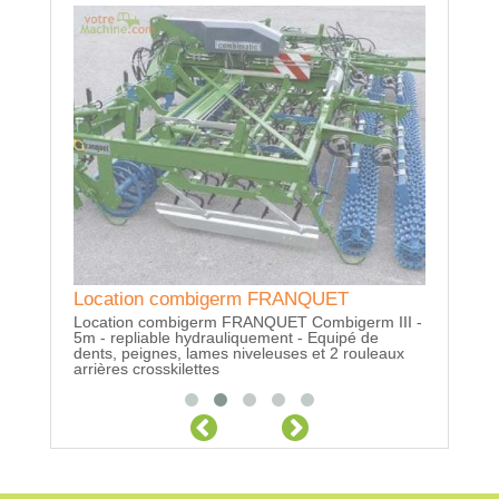
Locatio
Location combigerm FRANQUET
Location combigerm FRANQUET
Location 
Location combigerm FRANQUET Combigerm III -
Location combigerm FRANQUET Combigerm III -
4Fx
5m - repliable hydrauliquement - Equipé de
5m - repliable hydrauliquement - Equipé de
dents, peignes, lames niveleuses et 2 rouleaux
dents, peignes, lames niveleuses et 2 rouleaux
arrières crosskilettes
arrières crosskilettes