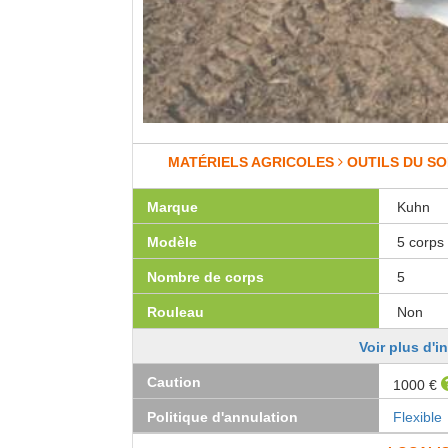
MATÉRIELS AGRICOLES
OUTILS DU SO
Marque
Kuhn
Modèle
5 corps 
Nombre de corps
5
Rouleau
Non
Voir plus d'i
Caution
1000 €
Politique d'annulation
Flexible