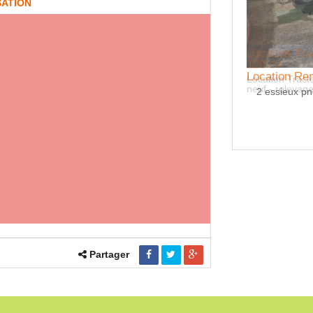
SATION
tion Tracteur agricole MASSEY FERGUSON
cv
Location R
ion Tracteur agricole MASSEY FERGUSON 120 cv -
- relevage avant Pneu AR 18.4.38
2 essieux pn
Partager