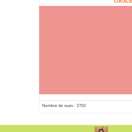
LOCALI
Loca
120 
Locat
neuf 
Nombre de vues : 2702