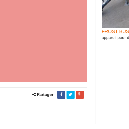
FROST BU
appareil pour 
Partager
tion Compresseur sur prise de force
ion Compresseur sur prise de force