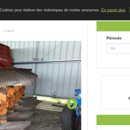
ACCUEIL
LE BLOG
CONTACT
e Cookies pour réaliser des statistiques de visites anonymes.
En savoir plus
, France
Période