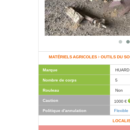
MATÉRIELS AGRICOLES
OUTILS DU SO
Marque
HUARD
Nombre de corps
5
Rouleau
Non
Caution
1000 €
Politique d'annulation
Flexible
LOCALI