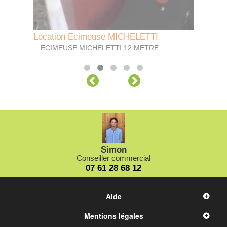
Location Ecimeuse MICHELETTI
Location
ECIMEUSE MICHELETTI 12 METRE
12m - r
Simon
Conseiller commercial
07 61 28 68 12
Aide
Mentions légales