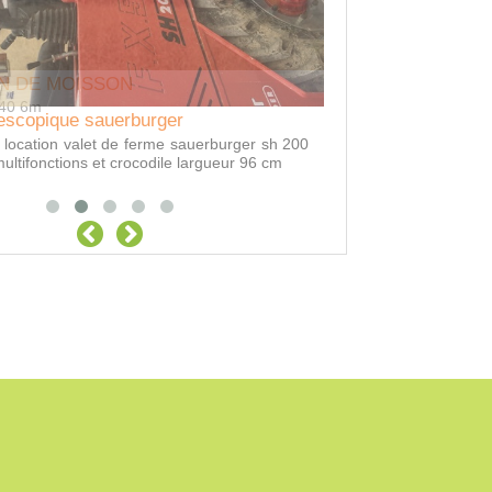
N DE MOISSON
440 6m
escopique sauerburger
Location TRACTE
Remorque 3 essieux 2
 location valet de ferme sauerburger sh 200
ultifonctions et crocodile largueur 96 cm