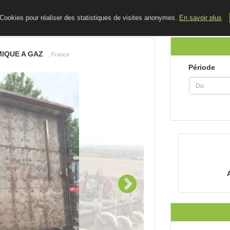
ACCUEIL
LE BLOG
CONTACT
e Cookies pour réaliser des statistiques de visites anonymes.
En savoir plus
IQUE A GAZ
, France
Période