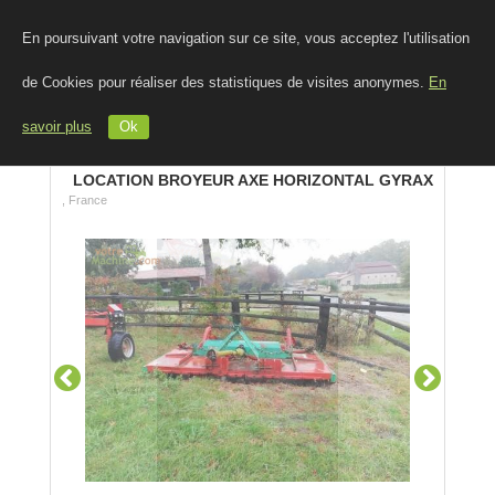
En poursuivant votre navigation sur ce site, vous acceptez l'utilisation
de Cookies pour réaliser des statistiques de visites anonymes.
En
savoir plus
Ok
LOCATION BROYEUR AXE HORIZONTAL GYRAX
, France