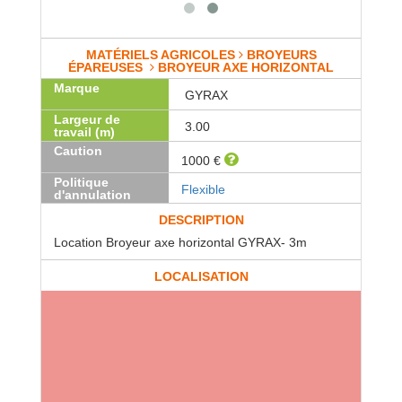
MATÉRIELS AGRICOLES
BROYEURS
ÉPAREUSES
BROYEUR AXE HORIZONTAL
Marque
GYRAX
Largeur de
3.00
travail (m)
Caution
1000 €
Politique
Flexible
d'annulation
DESCRIPTION
Location Broyeur axe horizontal GYRAX- 3m
LOCALISATION