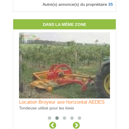
Autre(s) annonce(s) du propriétaire
35
DANS LA MÊME ZONE
Location Broyeur déporté AGRIMASTER
broyeur sarment
Location Broyeur axe horizontal AEDES
Locatio
Tondeuse utilisé pour les kiwis
Semoir pra