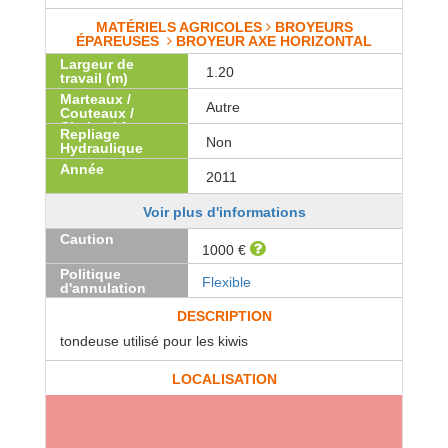
MATÉRIELS AGRICOLES
BROYEURS
ÉPAREUSES
BROYEUR AXE HORIZONTAL
Largeur de
1.20
travail (m)
Marteaux /
Autre
Couteaux /
Chaine / Autre
Repliage
Non
Hydraulique
Année
2011
Voir plus d'informations
Caution
1000 €
Politique
Flexible
d'annulation
DESCRIPTION
tondeuse utilisé pour les kiwis
LOCALISATION