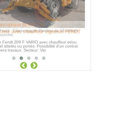
acteur avec chauffeur vigneron FENDT
Prestation tracteur
Contacter pour tarif
ur Fendt 209 F VARIO avec chauffeur et/ou
l attelés ou portés. Possibilité d'un contrat
vers travaux. Secteur: Var