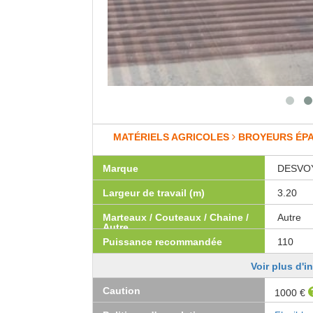
MATÉRIELS AGRICOLES
BROYEURS ÉP
Marque
DESVO
Largeur de travail (m)
3.20
Marteaux / Couteaux / Chaine /
Autre
Autre
Puissance recommandée
110
Voir plus d'i
Caution
1000 €