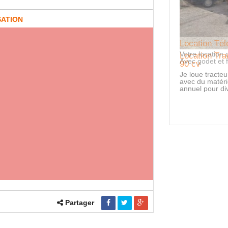
SATION
tion Télescopique MANITOU
location d'outil : Télescopique Manitou de 18 mètres.
Location Tr
godet et fourche.
90 cv
Je loue tracte
avec du matérie
annuel pour di
Partager