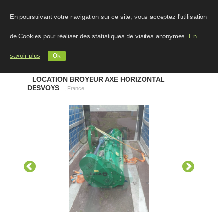
En poursuivant votre navigation sur ce site, vous acceptez l'utilisation
de Cookies pour réaliser des statistiques de visites anonymes.
En
savoir plus
Ok
LOCATION BROYEUR AXE HORIZONTAL
DESVOYS
, France