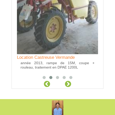
Location
Location Castreuse Vermande
ROLLAN
année 2013, rampe de 15M, coupe +
année 
rouleau, traitement en DPAE 1200L