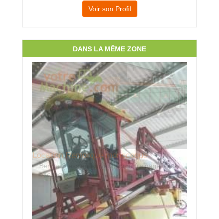
Voir son Profil
DANS LA MÊME ZONE
Location Remorque monocoque
Benne 3 essieu suiveur forcé freinage mixte
bachage