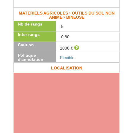
MATÉRIELS AGRICOLES
OUTILS DU SOL NON
ANIMÉ
BINEUSE
Nb de rangs
5
Inter rangs
0.80
Caution
1000 €
Politique
Flexible
d'annulation
LOCALISATION