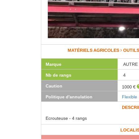
MATÉRIELS AGRICOLES
OUTILS
Marque
AUTRE
Nb de rangs
4
Caution
1000 €
Politique d'annulation
Flexible
DESCRI
Ecrouteuse - 4 rangs
LOCALI