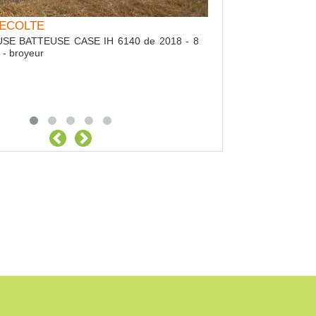
 RECOLTE
E BATTEUSE CASE IH 6140 de 2018 - 8
- broyeur
ramassage CAILLOUX
Location Enfouisse
amassage de cailloux
Enfouisseur MAGENDIE