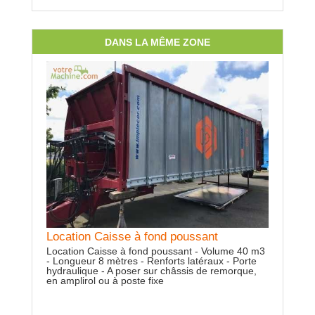
DANS LA MÊME ZONE
Location Rampe à patins
Rampe / Enfouisseur à patins - Largeur 8.8 - 12 -
15 - 18 - 24 m - Châssis galvanisé travaillant en
position flottant - Turbine de broyage et de
distribution, avec piège à pierres - Inversion des
turbines et des tuyaux - Sécurité de transport -
Location 
Montage sur différentes marques de tonne
Container
Location Caisse à fond poussant
avec demi-
Location Caisse à fond poussant - Volume 40 m3
échelle, i
- Longueur 8 mètres - Renforts latéraux - Porte
avec pomp
hydraulique - A poser sur châssis de remorque,
chargemen
en amplirol ou à poste fixe