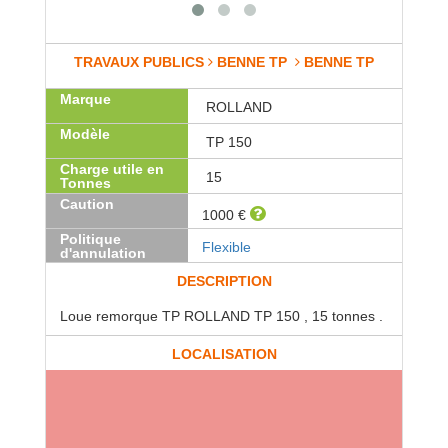
TRAVAUX PUBLICS
BENNE TP
BENNE TP
Marque
ROLLAND
Modèle
TP 150
Charge utile en
15
Tonnes
Caution
1000 €
Politique
Flexible
d'annulation
DESCRIPTION
Loue remorque TP ROLLAND TP 150 , 15 tonnes .
LOCALISATION