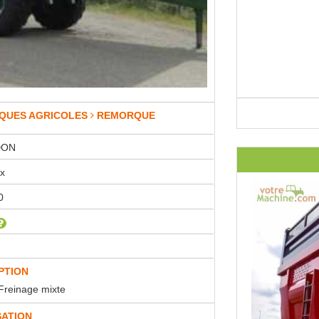
QUES AGRICOLES
REMORQUE
DON
x
0
PTION
reinage mixte
SATION