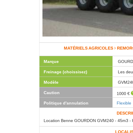
MATÉRIELS AGRICOLES
REMOR
Marque
GOUR
Freinage (choissisez)
Les deu
Modèle
GVM24
Caution
1000 €
Politique d'annulation
Flexible
DESCRI
Location Benne GOURDON GVM240 - 45m3 - F
LOCALI