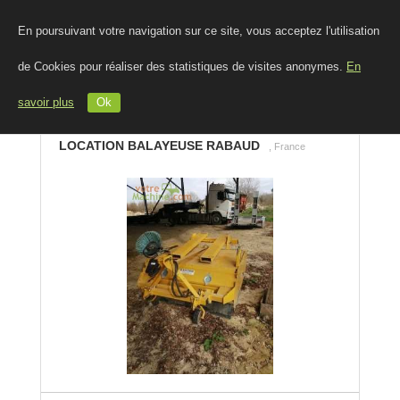
En poursuivant votre navigation sur ce site, vous acceptez l'utilisation
de Cookies pour réaliser des statistiques de visites anonymes.
En
savoir plus
Ok
LOCATION BALAYEUSE RABAUD
, France