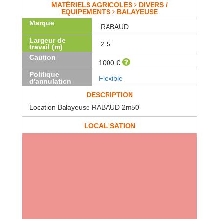
MATÉRIELS AGRICOLES
DIVERS /
EQUIPEMENTS
BALAYEUSE
Marque
RABAUD
Largeur de
2.5
travail (m)
Caution
1000 €
Politique
Flexible
d'annulation
DESCRIPTION
Location Balayeuse RABAUD 2m50
LOCALISATION