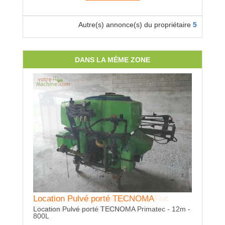
Autre(s) annonce(s) du propriétaire
5
DANS LA MÊME ZONE
Location Bétaillère fourgonnette Fiat
Location Pulvé porté TECNOMA
Location
27 brebis rentrent à l'intérieur
Location Pulvé porté TECNOMA Primatec - 12m -
Location R
800L